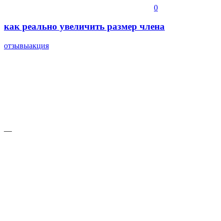
0
как реально увеличить размер члена
отзывы
акция
—