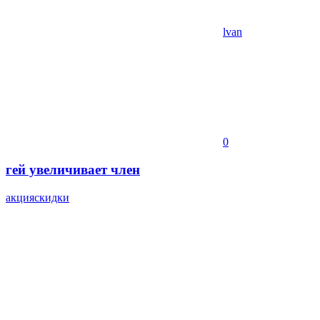
lvan
0
гей увеличивает член
акция
скидки