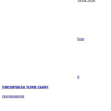
18.04.2026
lvan
0
увеличила член сыну
скидки
акция