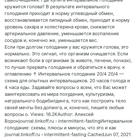
кружится голова? В результате интервального
голодания приходит в норму углеводный обмен,
восстанавливается липидный обмен, приходит в норму
уровень сахара и холестерина крови, снижается
артериальное давление, уменьшается воспаление
сосудов и, конечно же, уменьшается вес.
Если при долгом голодании у вас кружится голова, это
нормально. Это сигнал, что организм очищается. Если
возникают боли в организме (в животе, печени, почках),
то лучше прервать голодание и обратиться к врачу. к
оглавлению ↑ Интервальное голодание 20/4 20/4 —
схема для опытных интервальщиков. 20 часов голода и
4 часа еды. Задавайте вопросы о всем, что Вас может
заинтересовать из мира похудения, культуризма,
натурального бодибилдинга, того как построить тело
своей мечты без допинга, и, конечно, пишите любые
вопросы о. Views: 16.2KAuthor: Алексей
Воронjournal.tinkoff.ru › intermittent-fastingИнтервальное
голодание: схемы, плюсы и минусы, что это и как
journal.tinkoff.ru › intermittent-fasting CachedJun 07, 2021