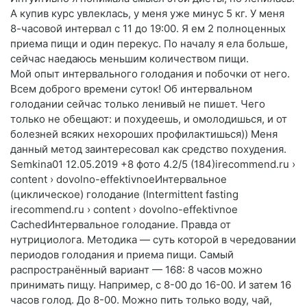
А купив курс увлеклась, у меня уже минус 5 кг. У меня
8-часовой интервал с 11 до 19:00. Я ем 2 полноценных
приема пищи и один перекус. По началу я ела больше,
сейчас наедаюсь меньшим количеством пищи.
Мой опыт интервального голодания и побочки от него.
Всем доброго времени суток! Об интервальном
голодании сейчас только ленивый не пишет. Чего
только не обещают: и похудеешь, и омолодишься, и от
болезней всяких нехороших профилактишься)) Меня
данный метод заинтересовал как средство похудения.
Semkina01 12.05.2019 +8 фото 4.2/5 (184)irecommend.ru ›
content › dovolno-effektivnoeИнтервальное
(циклическое) голодание (Intermittent fasting
irecommend.ru › content › dovolno-effektivnoe
CachedИнтервальное голодание. Правда от
нутрициолога. Методика — суть которой в чередовании
периодов голодания и приема пищи. Самый
распространённый вариант — 168: 8 часов можно
принимать пищу. Например, с 8-00 до 16-00. И затем 16
часов голод. До 8-00. Можно пить только воду, чай,