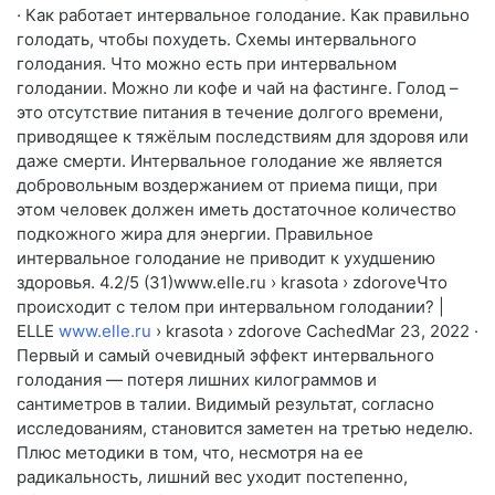
· Как работает интервальное голодание. Как правильно
голодать, чтобы похудеть. Схемы интервального
голодания. Что можно есть при интервальном
голодании. Можно ли кофе и чай на фастинге. Голод –
это отсутствие питания в течение долгого времени,
приводящее к тяжёлым последствиям для здоровя или
даже смерти. Интервальное голодание же является
добровольным воздержанием от приема пищи, при
этом человек должен иметь достаточное количество
подкожного жира для энергии. Правильное
интервальное голодание не приводит к ухудшению
здоровья. 4.2/5 (31)www.elle.ru › krasota › zdoroveЧто
происходит с телом при интервальном голодании? |
ELLE
www.elle.ru
› krasota › zdorove CachedMar 23, 2022 ·
Первый и самый очевидный эффект интервального
голодания — потеря лишних килограммов и
сантиметров в талии. Видимый результат, согласно
исследованиям, становится заметен на третью неделю.
Плюс методики в том, что, несмотря на ее
радикальность, лишний вес уходит постепенно,