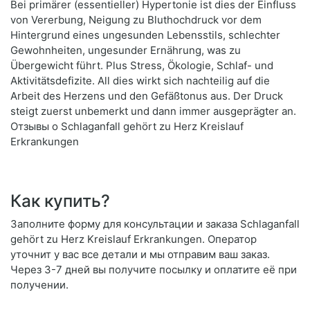
Bei primärer (essentieller) Hypertonie ist dies der Einfluss
von Vererbung, Neigung zu Bluthochdruck vor dem
Hintergrund eines ungesunden Lebensstils, schlechter
Gewohnheiten, ungesunder Ernährung, was zu
Übergewicht führt. Plus Stress, Ökologie, Schlaf- und
Aktivitätsdefizite. All dies wirkt sich nachteilig auf die
Arbeit des Herzens und den Gefäßtonus aus. Der Druck
steigt zuerst unbemerkt und dann immer ausgeprägter an.
Отзывы о Schlaganfall gehört zu Herz Kreislauf
Erkrankungen
Как купить?
Заполните форму для консультации и заказа Schlaganfall
gehört zu Herz Kreislauf Erkrankungen. Оператор
уточнит у вас все детали и мы отправим ваш заказ.
Через 3-7 дней вы получите посылку и оплатите её при
получении.