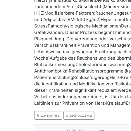
Herzrhythmus.RisikofaktorenDie Risikofaktoren 
zunehmendem Alter)Geschlecht (Männer sind b
HKE)Modifizierbare Faktoren:RauchenUngesund
und Adipositas (BMI ≥30 kg/m2)HypertonieDiab
StressPathophysiologische MechanismenDer zen
Gefäßwänden. Dieser Prozess beginnt mit endo
Plaquebildung. Die Verengung oder Verschluss v
Verschlusskrankheit.Prävention und Managemen
Lebensweise (ausgewogene Ernährung nach de
Woche)Aufgabe des Rauchens und des übermä
BlutzuckermessungCholesterinüberwachungSek
Antithrombotika)Rehabilitationsprogramme (kar
PatientenschulungSchlussfolgerungHerz‑Kreis
die Identifikation und Modifikation von Risiko
dieser Krankheiten signifikant reduziert werde
Verhaltensänderungen verbindet, ist für den l
Leitlinien zur Prävention von Herz‑Kreislauf‑
где купить
распродажа