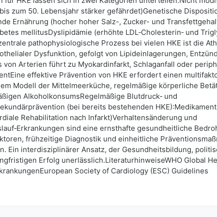
für HKE lassen sich in zwei Kategorien unterteilen:Nicht modifi
is zum 50. Lebensjahr stärker gefährdet)Genetische Disposit
e Ernährung (hocher hoher Salz-, Zucker- und Transfettgehalt
etes mellitusDyslipidämie (erhöhte LDL‑Cholesterin‑ und Trig
trale pathophysiologische Prozess bei vielen HKE ist die Ath
thelialer Dysfunktion, gefolgt von Lipideinlagerungen, Entzün
on Arterien führt zu Myokardinfarkt, Schlaganfall oder periphe
tEine effektive Prävention von HKE erfordert einen multifakt
m Modell der Mittelmeerküche, regelmäßige körperliche Betä
ßigen AlkoholkonsumsRegelmäßige Blutdruck‑ und
undärprävention (bei bereits bestehenden HKE):Medikamentöse
diale Rehabilitation nach Infarkt)Verhaltensänderung und
lauf‑Erkrankungen sind eine ernsthafte gesundheitliche Bedro
faktoren, frühzeitige Diagnostik und einheitliche Präventionsm
n. Ein interdisziplinärer Ansatz, der Gesundheitsbildung, poli
angfristigen Erfolg unerlässlich.LiteraturhinweiseWHO Global H
ErkrankungenEuropean Society of Cardiology (ESC) Guidelines