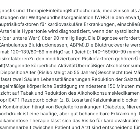
nostik und TherapieEinleitungBluthochdruck, medizinisch als art
tzungen der Weltgesundheitsorganisation (WHO) leiden etwa 1,
auptrisikofaktoren für kardiovaskuläre Erkrankungen, einschließl
rterielle Hypertonie wird diagnostiziert, wenn der systolische
 (der untere Wert) über 90 mmHg liegt. Die Diagnose erforder
(Ambulantes Blutdruckmessen, ABPM).Die Blutdruckwerte werd
al: 120–139/80–89 mmHgGrad I (leicht): 140–159/90–99 mmHgGr
isikofaktorenZu den modifizierbaren Risikofaktoren gehören
halt)Mangelnde körperliche AktivitätÜbermäßiger Alkoholkons
DispositionAlter (Risiko steigt ab 55 Jahren)Geschlecht (bei 
asst zwei Säulen:Lebensstiländerungen:Reduktion der Salzzuf
egelmäßige körperliche Betätigung (mindestens 150 Minuten mo
zicht auf Tabak und Reduktion des AlkoholkonsumsMedikament
ril)AT1‑Rezeptorblocker (z. B. Losartan)Kalziumkanalblocker (z.
r Kombination hängt von Begleiterkrankungen (Diabetes, Niere
hdruck ist eine häufige, aber gut behandelbare Erkrankung. Du
kamentöse Therapie lässt sich das Risiko für kardiovaskuläre 
ammenarbeit zwischen Patient und Arzt sind entscheidend für