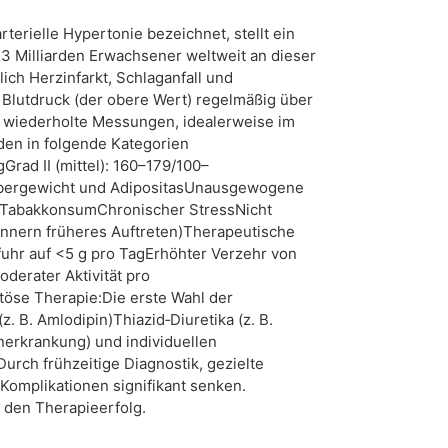
erielle Hypertonie bezeichnet, stellt ein
3 Milliarden Erwachsener weltweit an dieser
ich Herzinfarkt, Schlaganfall und
 Blutdruck (der obere Wert) regelmäßig über
t wiederholte Messungen, idealerweise im
en in folgende Kategorien
ad II (mittel): 160–179/100–
:Übergewicht und AdipositasUnausgewogene
umTabakkonsumChronischer StressNicht
Männern früheres Auftreten)Therapeutische
uhr auf <5 g pro TagErhöhter Verzehr von
derater Aktivität pro
öse Therapie:Die erste Wahl der
 B. Amlodipin)Thiazid‑Diuretika (z. B.
nerkrankung) und individuellen
rch frühzeitige Diagnostik, gezielte
Komplikationen signifikant senken.
 den Therapieerfolg.