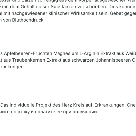
e mit dem Gehalt dieser Substanzen verschrieben. Dies können
mit nachgewiesener klinischer Wirksamkeit sein. Gebet gege
en von Bluthochdruck
us Apfelbeeren-Früchten Magnesium L-Arginin Extrakt aus Weiß
rakt aus Traubenkernen Extrakt aus schwarzen Johannisbeeren
rkrankungen
as individuelle Projekt des Herz Kreislauf-Erkrankungen. Оп
чите посылку и оплатите её при получении.