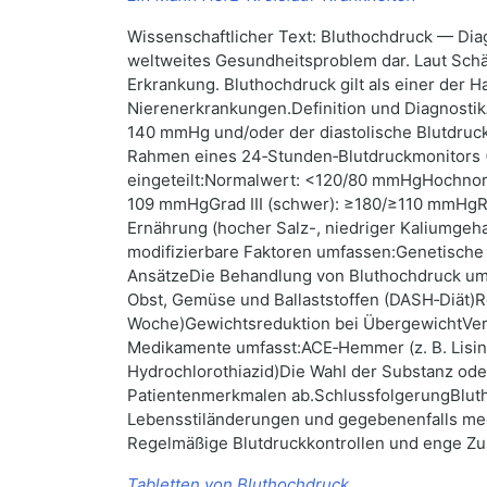
Wissenschaftlicher Text: Bluthochdruck — Diag
weltweites Gesundheitsproblem dar. Laut Schä
Erkrankung. Bluthochdruck gilt als einer der H
Nierenerkrankungen.Definition und DiagnostikA
140 mmHg und/oder der diastolische Blutdruck
Rahmen eines 24‑Stunden‑Blutdruckmonitors 
eingeteilt:Normalwert: <120/80 mmHgHochnorm
109 mmHgGrad III (schwer): ≥180/≥110 mmHgR
Ernährung (hocher Salz-, niedriger Kaliumge
modifizierbare Faktoren umfassen:Genetische 
AnsätzeDie Behandlung von Bluthochdruck umf
Obst, Gemüse und Ballaststoffen (DASH‑Diät)R
Woche)Gewichtsreduktion bei ÜbergewichtVer
Medikamente umfasst:ACE‑Hemmer (z. B. Lisinop
Hydrochlorothiazid)Die Wahl der Substanz ode
Patientenmerkmalen ab.SchlussfolgerungBluthoc
Lebensstiländerungen und gegebenenfalls medi
Regelmäßige Blutdruckkontrollen und enge Zus
Tabletten von Bluthochdruck