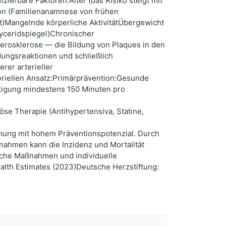
zierbare Faktoren:Alter (das Risiko steigt mit
ion (Familienanamnese von frühen
)Mangelnde körperliche AktivitätÜbergewicht
lyceridspiegel)Chronischer
erosklerose — die Bildung von Plaques in den
dungsreaktionen und schließlich
rer arterieller
oriellen Ansatz:Primärprävention:Gesunde
tigung mindestens 150 Minuten pro
 Therapie (Antihypertensiva, Statine,
hung mit hohem Präventionspotenzial. Durch
aßnahmen kann die Inzidenz und Mortalität
tische Maßnahmen und individuelle
ealth Estimates (2023)Deutsche Herzstiftung: