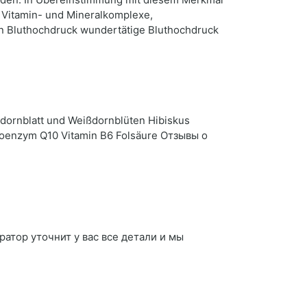
 Vitamin- und Mineralkomplexe,
n Bluthochdruck wundertätige Bluthochdruck
dornblatt und Weißdornblüten Hibiskus
 Coenzym Q10 Vitamin B6 Folsäure Отзывы о
ератор уточнит у вас все детали и мы