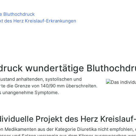
e Bluthochdruck
kt des Herz Kreislauf-Erkrankungen
druck wundertätige Bluthochdr
 Zustand anhaltenden, systolischen und
rte die Grenze von 140/90 mm überschreiten.
 als unangenehme Symptome.
viduelle Projekt des Herz Kreislau
von Medikamenten aus der Kategorie Diuretika nicht empfohlen,
ser und Salzen vorrangig aus dem Körper ausgewaschen wer