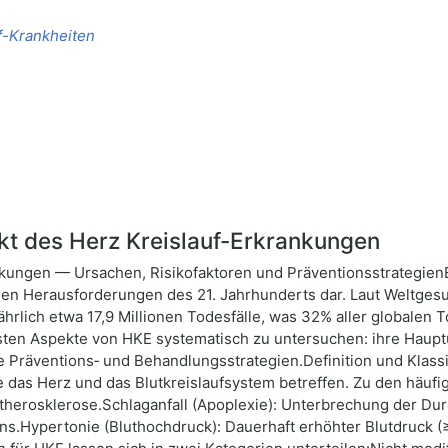
uf-Krankheiten
kt des Herz Kreislauf-Erkrankungen
rankungen — Ursachen, Risikofaktoren und Präventionsstrategie
hen Herausforderungen des 21. Jahrhunderts dar. Laut Weltgesu
rlich etwa 17,9 Millionen Todesfälle, was 32% aller globalen T
tigsten Aspekte von HKE systematisch zu untersuchen: ihre Haup
e Präventions‑ und Behandlungsstrategien.Definition und Klass
e das Herz und das Blutkreislaufsystem betreffen. Zu den häu
therosklerose.Schlaganfall (Apoplexie): Unterbrechung der Dur
ns.Hypertonie (Bluthochdruck): Dauerhaft erhöhter Blutdruck