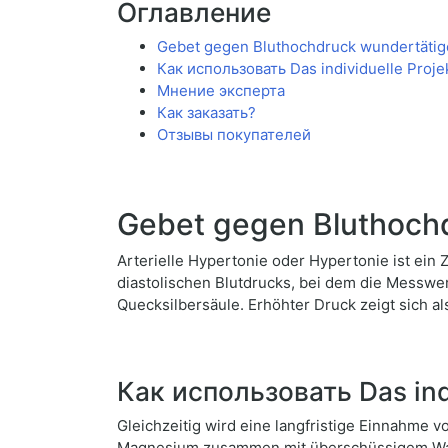
Оглавление
Gebet gegen Bluthochdruck wundertätig
Как использовать Das individuelle Proje
Мнение эксперта
Как заказать?
Отзывы покупателей
Gebet gegen Bluthoch
Arterielle Hypertonie oder Hypertonie ist ein
diastolischen Blutdrucks, bei dem die Messwe
Quecksilbersäule. Erhöhter Druck zeigt sich
Как использовать Das indi
Gleichzeitig wird eine langfristige Einnahme 
Magnesium zusammen mit überschüssigem Was