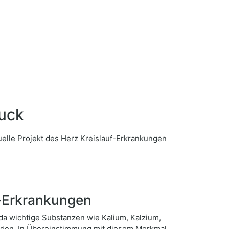
uck
f-Erkrankungen
 da wichtige Substanzen wie Kalium, Kalzium,
den. In Übereinstimmung mit diesem Merkmal