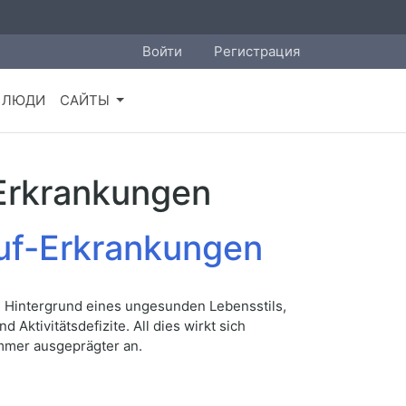
Войти
Регистрация
ЛЮДИ
САЙТЫ
-Erkrankungen
lauf-Erkrankungen
em Hintergrund eines ungesunden Lebensstils,
ktivitätsdefizite. All dies wirkt sich
immer ausgeprägter an.