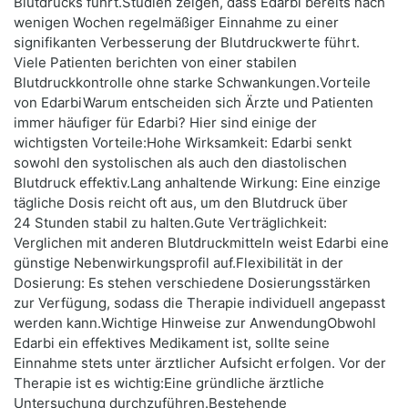
Blutdrucks führt.Studien zeigen, dass Edarbi bereits nach
wenigen Wochen regelmäßiger Einnahme zu einer
signifikanten Verbesserung der Blutdruckwerte führt.
Viele Patienten berichten von einer stabilen
Blutdruckkontrolle ohne starke Schwankungen.Vorteile
von EdarbiWarum entscheiden sich Ärzte und Patienten
immer häufiger für Edarbi? Hier sind einige der
wichtigsten Vorteile:Hohe Wirksamkeit: Edarbi senkt
sowohl den systolischen als auch den diastolischen
Blutdruck effektiv.Lang anhaltende Wirkung: Eine einzige
tägliche Dosis reicht oft aus, um den Blutdruck über
24 Stunden stabil zu halten.Gute Verträglichkeit:
Verglichen mit anderen Blutdruckmitteln weist Edarbi eine
günstige Nebenwirkungsprofil auf.Flexibilität in der
Dosierung: Es stehen verschiedene Dosierungsstärken
zur Verfügung, sodass die Therapie individuell angepasst
werden kann.Wichtige Hinweise zur AnwendungObwohl
Edarbi ein effektives Medikament ist, sollte seine
Einnahme stets unter ärztlicher Aufsicht erfolgen. Vor der
Therapie ist es wichtig:Eine gründliche ärztliche
Untersuchung durchzuführen.Bestehende