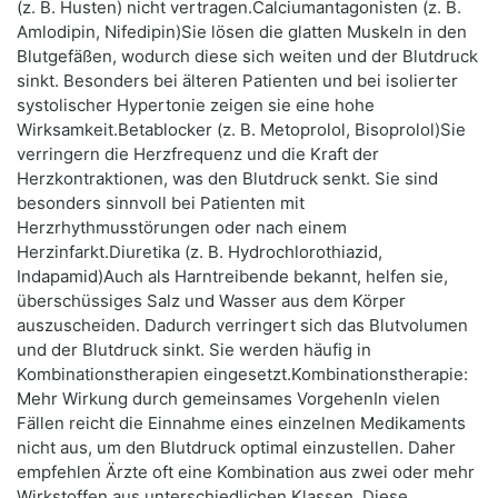
(z. B. Husten) nicht vertragen.Calciumantagonisten (z. B.
Amlodipin, Nifedipin)Sie lösen die glatten Muskeln in den
Blutgefäßen, wodurch diese sich weiten und der Blutdruck
sinkt. Besonders bei älteren Patienten und bei isolierter
systolischer Hypertonie zeigen sie eine hohe
Wirksamkeit.Betablocker (z. B. Metoprolol, Bisoprolol)Sie
verringern die Herzfrequenz und die Kraft der
Herzkontraktionen, was den Blutdruck senkt. Sie sind
besonders sinnvoll bei Patienten mit
Herzrhythmusstörungen oder nach einem
Herzinfarkt.Diuretika (z. B. Hydrochlorothiazid,
Indapamid)Auch als Harntreibende bekannt, helfen sie,
überschüssiges Salz und Wasser aus dem Körper
auszuscheiden. Dadurch verringert sich das Blutvolumen
und der Blutdruck sinkt. Sie werden häufig in
Kombinationstherapien eingesetzt.Kombinationstherapie:
Mehr Wirkung durch gemeinsames VorgehenIn vielen
Fällen reicht die Einnahme eines einzelnen Medikaments
nicht aus, um den Blutdruck optimal einzustellen. Daher
empfehlen Ärzte oft eine Kombination aus zwei oder mehr
Wirkstoffen aus unterschiedlichen Klassen. Diese