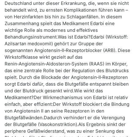
Deutschland unter dieser Erkrankung, die, wenn sie nicht
behandelt wird, zu ernsten Komplikationen führen kann –
von Herzinfarkten bis hin zu Schlaganfällen. In diesem
Zusammenhang spielt das Medikament Edarbi eine
wichtige Rolle als modernes und effektives
Behandlungsinstrument.Was ist Edarbi?Edarbi (Wirkstoff:
Azilsartan medoxomil) gehört zur Gruppe der
sogenannten Angiotensin‑II‑Rezeptorblocker (ARB). Diese
Wirkstoffklasse wirkt gezielt auf das
Renin‑Angiotensin‑Aldosteron‑System (RAAS) im Körper,
das eine zentrale Rolle bei der Regulation des Blutdrucks
spielt. Durch die Blockade der Angiotensin‑II‑Rezeptoren
sorgt Edarbi dafür, dass die Blutgefäße entspannt bleiben
und der Blutdruck gesenkt wird.Wie wirkt das
Medikament?Der Wirkmechanismus von Edarbi ist relativ
einfach, aber effizient:Der Wirkstoff blockiert die Bindung
von Angiotensin II an seine Rezeptoren in den
Blutgefäßwänden.Dadurch verhindert er die Verengung
der Blutgefäße (Vasokonstriktion).Als Ergebnis sinkt der
periphere Gefäßwiderstand, was zu einer Senkung des