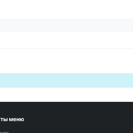
кты меню
екте