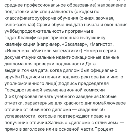
среднее профессиональное образование);направление
подготовки или специальность (с кодом по
классификатору);форма обучения (очная, заочная,
очно‑заочная).Сроки обучения:дата начала и окончания
учёбы;продолжительность программы в
годах.Квалификация:присвоенная выпускнику
квалификация (например, «Бакалавр», «Магистр»,
«Инженер», «Учитель математики»).Номер и серия
документа:уникальные идентификационные данные
диплома для проверки подлинности.Дата
выдачи:точная дата, когда диплом был официально
вручён.Подписи и печати:подпись ректора (или иного
уполномоченного лица);подпись председателя
Государственной экзаменационной комиссии
(ГЭК);гербовая печать учебного заведения.Особые
отметки, характерные для красного дипломаКлючевое
отличие от обычного диплома — сведения об
успеваемости, которые подтверждают право на
получение отличия:Запись о «дипломе с отличием» —
прямо в заголовке или в основной части.Процент