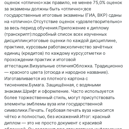
оценок «отлично»:как правило, не менее 75,0% оценок
за экзамены должны быть «отлично»;все
государственные итоговые экзамены (ГИА, ВКР) сданы
на «отлично».Отсутствие оценок «удовлетворительно»
за весь период обучения.Приложение к диплому
(транскрипт):подробный список всех изученных
дисциплин;итоговые оценки по каждой дисциплине,
практике, курсовым работам;количество зачётных
единиц (кредитов) по каждому курсу;отметки о
прохождении практик и итоговой
аттестации.Визуальные отличияОбложка. Традиционно
— красного цвета (отсюда и народное название).
Изготавливается из плотного картона с
тиснением.Бумага. Защищённая, с водяными
знаками.Шрифт и оформление. Часто используется
более торжественный стиль, могут присутствовать
элементы эмблемы вуза или государственной
символики.Печать. Гербовая печать вуза наносится
чётко и полностью, без искажений.Итог: красный
диплом — это не просто документ с красивой