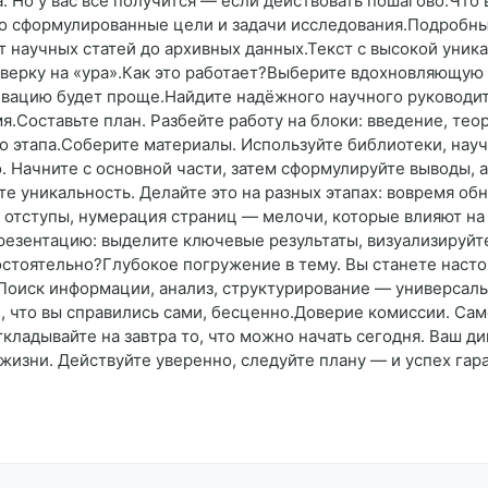
. Но у вас всё получится — если действовать пошагово.Что
но сформулированные цели и задачи исследования.Подробн
 научных статей до архивных данных.Текст с высокой уник
ерку на «ура».Как это работает?Выберите вдохновляющую т
ивацию будет проще.Найдите надёжного научного руководит
я.Составьте план. Разбейте работу на блоки: введение, тео
о этапа.Соберите материалы. Используйте библиотеки, науч
 Начните с основной части, затем сформулируйте выводы, а
е уникальность. Делайте это на разных этапах: вовремя об
 отступы, нумерация страниц — мелочи, которые влияют на
презентацию: выделите ключевые результаты, визуализируйт
остоятельно?Глубокое погружение в тему. Вы станете наст
. Поиск информации, анализ, структурирование — универса
е, что вы справились сами, бесценно.Доверие комиссии. Сам
ткладывайте на завтра то, что можно начать сегодня. Ваш д
изни. Действуйте уверенно, следуйте плану — и успех гар