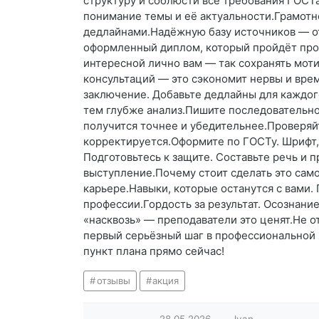
структуру и соблюсти все требования ГОСТа
понимание темы и её актуальности.Грамот
дедлайнами.Надёжную базу источников — от
оформленный диплом, который пройдёт пров
интересной лично вам — так сохранять мот
консультаций — это сэкономит нервы и врем
заключение. Добавьте дедлайны для каждог
тем глубже анализ.Пишите последовательно.
получится точнее и убедительнее.Проверяйт
корректируется.Оформите по ГОСТу. Шрифт,
Подготовьтесь к защите. Составьте речь и 
выступление.Почему стоит сделать это сам
карьере.Навыки, которые останутся с вами
профессии.Гордость за результат. Осознани
«насквозь» — преподаватели это ценят.Не о
первый серьёзный шаг в профессиональной ж
пункт плана прямо сейчас!
отзывы
акция