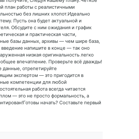
 вы получите, следуя нашему плану:Чёткое
ый план работы с реалистичными
альностью без лишних хлопот.Идеально
ему. Пусть она будет актуальной и
еля. Обсудите с ним ожидания и график
ретическая и практическая части,
ные базы данных, архивы — чем шире база,
 введение напишите в конце — так оно
наруженная низкая оригинальность легко
 общее впечатление. Проверьте всё дважды!
е данные, отрепетируйте
оящим экспертом — это пригодится в
льные компетенции для любой
остоятельная работа всегда читается
иплом — это не просто формальность, а
антирован!Готовы начать? Составьте первый