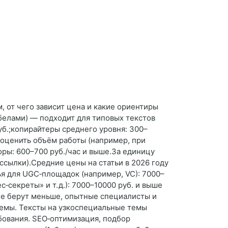
м, от чего зависит цена и какие ориентиры
белами) — подходит для типовых текстов
уб.;копирайтеры среднего уровня: 300–
 оценить объём работы (например, при
оры: 600–700 руб./час и выше.За единицу
ассылки).Средние цены на статьи в 2026 году
тья для UGC‑площадок (например, VC): 7000–
‑секреты» и т. д.): 7000–10000 руб. и выше
ие берут меньше, опытные специалисты и
темы. Тексты на узкоспециальные темы
бования. SEO‑оптимизация, подбор