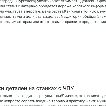
авред», «Тургенев») увеличивают стоимость.Дедлайн. Срочны
ли статья с интервью обойдётся дороже короткого информа
и участвует в вёрстке, цена растёт.Как узнать точную цен
азанием:темы и цели статьи;целевой аудитории;объёма (зна
нескольким авторам или агентствам — сравните предложения
и деталей на станках с ЧПУ
ятельно — и гордитесь результатом!Думаете, что написать
как непросто собрать воедино теорию и практику, найти ну