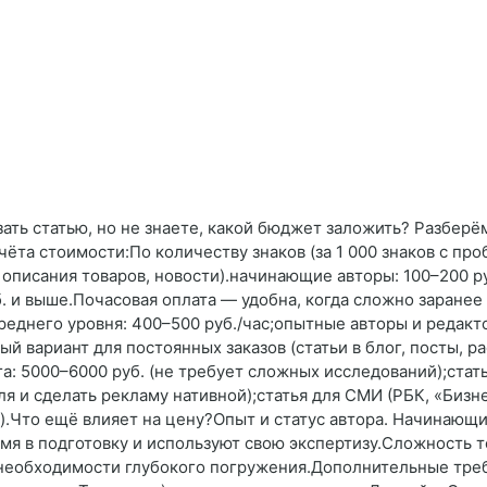
азать статью, но не знаете, какой бюджет заложить? Разберё
та стоимости:По количеству знаков (за 1 000 знаков с про
 описания товаров, новости).начинающие авторы: 100–200 р
. и выше.Почасовая оплата — удобна, когда сложно заранее
реднего уровня: 400–500 руб./час;опытные авторы и редакт
ый вариант для постоянных заказов (статьи в блог, посты, р
га: 5000–6000 руб. (не требует сложных исследований);ста
я и сделать рекламу нативной);статья для СМИ (РБК, «Бизнес
).Что ещё влияет на цену?Опыт и статус автора. Начинающ
емя в подготовку и используют свою экспертизу.Сложность 
за необходимости глубокого погружения.Дополнительные тре