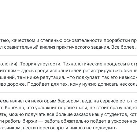
стью, качеством и степенью основательности проработки пр
 сравнительный анализ практического задания. Все более, ч
тология). Теория упругости. Технологические процессы в ст
нителям – здесь среди исполнителей регистрируются обычны
ушений, тем ниже репутация. Что подкупает, так это невысо
до дороже. Подойдет для тех, кому нужно дописать несколь
тема является некоторым барьером, ведь на сервисе есть л
. Конечно, это усложнит первые шаги, не стоит сразу наде
ть, можно получать все больше заказов как у студентов, кот
сти работы биржи — работа обязательно пойдет в ускоренно
казчиком, вести переговоры и никого не подводить.