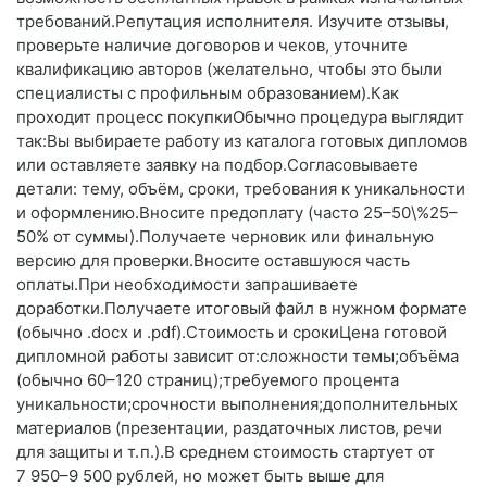
требований.Репутация исполнителя. Изучите отзывы,
проверьте наличие договоров и чеков, уточните
квалификацию авторов (желательно, чтобы это были
специалисты с профильным образованием).Как
проходит процесс покупкиОбычно процедура выглядит
так:Вы выбираете работу из каталога готовых дипломов
или оставляете заявку на подбор.Согласовываете
детали: тему, объём, сроки, требования к уникальности
и оформлению.Вносите предоплату (часто 25–50\%25–
50% от суммы).Получаете черновик или финальную
версию для проверки.Вносите оставшуюся часть
оплаты.При необходимости запрашиваете
доработки.Получаете итоговый файл в нужном формате
(обычно .docx и .pdf).Стоимость и срокиЦена готовой
дипломной работы зависит от:сложности темы;объёма
(обычно 60–120 страниц);требуемого процента
уникальности;срочности выполнения;дополнительных
материалов (презентации, раздаточных листов, речи
для защиты и т. п.).В среднем стоимость стартует от
7 950–9 500 рублей, но может быть выше для