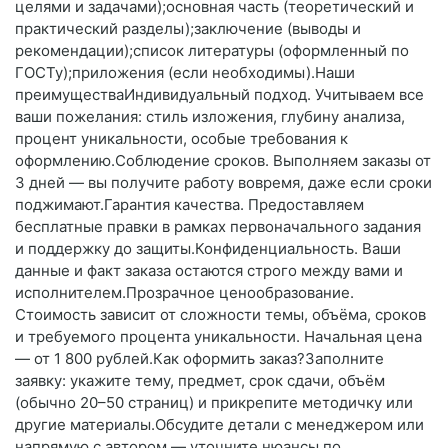
целями и задачами);основная часть (теоретический и
практический разделы);заключение (выводы и
рекомендации);список литературы (оформленный по
ГОСТу);приложения (если необходимы).Наши
преимуществаИндивидуальный подход. Учитываем все
ваши пожелания: стиль изложения, глубину анализа,
процент уникальности, особые требования к
оформлению.Соблюдение сроков. Выполняем заказы от
3 дней — вы получите работу вовремя, даже если сроки
поджимают.Гарантия качества. Предоставляем
бесплатные правки в рамках первоначального задания
и поддержку до защиты.Конфиденциальность. Ваши
данные и факт заказа остаются строго между вами и
исполнителем.Прозрачное ценообразование.
Стоимость зависит от сложности темы, объёма, сроков
и требуемого процента уникальности. Начальная цена
— от 1 800 рублей.Как оформить заказ?Заполните
заявку: укажите тему, предмет, срок сдачи, объём
(обычно 20–50 страниц) и прикрепите методичку или
другие материалы.Обсудите детали с менеджером или
напрямую с автором — уточните нюансы по