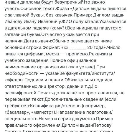
и ваши дипломы будут безупречны!Что важно
учесть:Основной текст:Фраза «Диплом выдан» пишется
с заглавной буквы, без кавычек.Пример: Диплом выдан
Иванову Ивану Ивановичу.ФИО получателя:Указывается
в дательном падеже (кому?).Все инициалы пишутся с
заглавной буквы.Отчество указывается при
наличии.Дата выдачи:Обычно размещается ниже
основной строки.Формат: ««» ________ 20 года».Число
пишется цифрами, месяц — прописью.Реквизиты
учебного заведения:Полное официальное
наименование организации (как в уставе).При
необходимости — указание факультета/института/
кафедры.Подписи и печати:Обязательны подписи
ответственных лиц (ректор, декан и т. д.) с
расшифровкой.Печать должна чётко проставляться, не
перекрывая текст.Дополнительные сведения (если
требуются):Квалификация/степень (например,
«бакалавр», «магистр»).Направление подготовки/
специальность.Номер и серия документа.Пример
правильного оформления:Диплом выданПетрову
Сергею Дмитриевичупо направлению подготовки