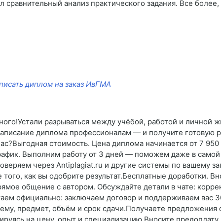
 сравнительный анализ практического задания. Все более, 
писать диплом на заказ ИвГМА
вного!Устали разрываться между учёбой, работой и личной ж
аписание диплома профессионалам — и получите готовую ра
нас?Выгодная стоимость. Цена диплома начинается от 7 95
рафик. Выполним работу от 3 дней — поможем даже в самой 
веряем через Antiplagiat.ru и другие системы по вашему з
е того, как вы одобрите результат.Бесплатные доработки. В
ямое общение с автором. Обсуждайте детали в чате: коррек
таем официально: заключаем договор и поддерживаем вас 30
ему, предмет, объём и срок сдачи.Получаете предложения 
руясь на цену, опыт и специализацию.Вносите предоплату