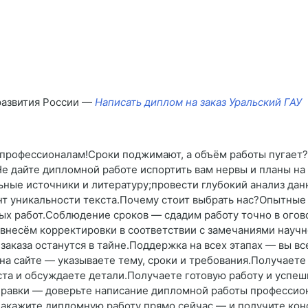
развития России —
Написать диплом на заказ Уральский ГАУ
 профессионалам!Сроки поджимают, а объём работы пугает?
е дайте дипломной работе испортить вам нервы и планы н
ьные источники и литературу;провести глубокий анализ дан
нт уникальности текста.Почему стоит выбрать нас?Опытны
х работ.Соблюдение сроков — сдадим работу точно в огов
внесём корректировки в соответствии с замечаниями научн
аказа останутся в тайне.Поддержка на всех этапах — вы вс
 на сайте — указываете тему, сроки и требования.Получаете
а и обсуждаете детали.Получаете готовую работу и успеш
равки — доверьте написание дипломной работы профессион
Закажите дипломную работу прямо сейчас — и получите кон