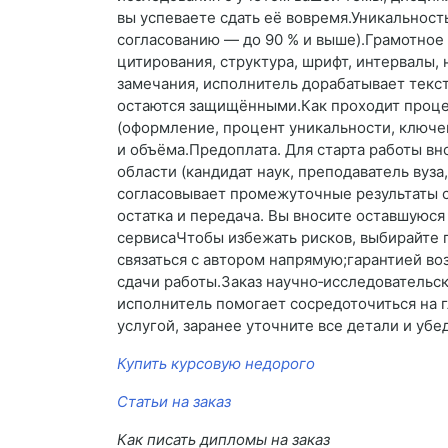
вы успеваете сдать её вовремя.Уникальност
согласованию — до 90 % и выше).Грамотно
цитирования, структура, шрифт, интервалы,
замечания, исполнитель дорабатывает текст
остаются защищёнными.Как проходит процес
(оформление, процент уникальности, ключев
и объёма.Предоплата. Для старта работы вн
области (кандидат наук, преподаватель вуз
согласовывает промежуточные результаты с
остатка и передача. Вы вносите оставшуюся
сервисаЧтобы избежать рисков, выбирайте
связаться с автором напрямую;гарантией во
сдачи работы.Заказ научно‑исследовательс
исполнитель помогает сосредоточиться на г
услугой, заранее уточните все детали и уб
Купить курсовую недорого
Статьи на заказ
Как писать дипломы на заказ