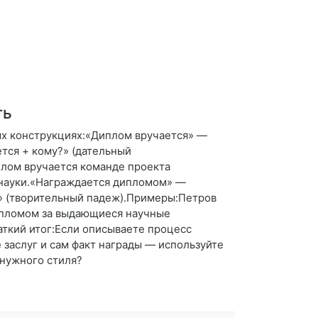
ть
ых конструкциях:«Диплом вручается» —
ется + кому?» (дательный
плом вручается команде проекта
 науки.«Награждается дипломом» —
м?» (творительный падеж).Примеры:Петров
дипломом за выдающиеся научные
аткий итог:Если описываете процесс
 заслуг и сам факт награды — используйте
 нужного стиля?