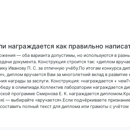
и награждается как правильно написа
ложения — оба варианта допустимы, но используются в разн
редачи документа. Конструкция строится так: «диплом вруча
ку Иванову П. С. за отличную учёбу.По итогам конкурса ди
, диплом вручается Вам за многолетний вклад в развитие
ения награды за заслуги. Конструкция: «награждается + че
 победу в олимпиаде.Коллектив лаборатории награждается 
рской программе Смирнова Е. К. награждается дипломом.Кр
я) — выбирайте «вручается».Если подчёркиваете признание
составить полный текст для диплома или грамоты с учётом