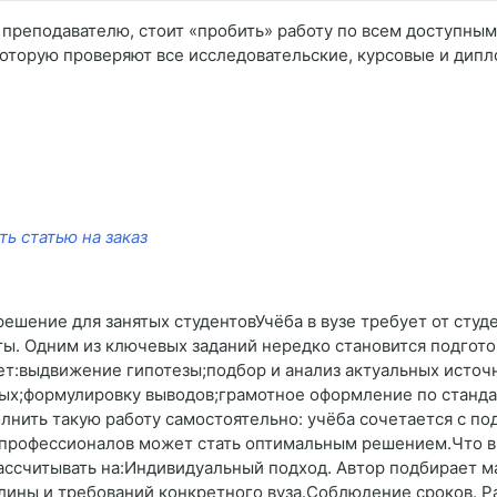
у преподавателю, стоит «пробить» работу по всем доступным
оторую проверяют все исследовательские, курсовые и дипл
ть статью на заказ
 решение для занятых студентовУчёба в вузе требует от сту
ты. Одним из ключевых заданий нередко становится подгот
ет:выдвижение гипотезы;подбор и анализ актуальных источ
ых;формулировку выводов;грамотное оформление по стандар
олнить такую работу самостоятельно: учёба сочетается с п
ь профессионалов может стать оптимальным решением.Что 
ссчитывать на:Индивидуальный подход. Автор подбирает м
лины и требований конкретного вуза.Соблюдение сроков. Р