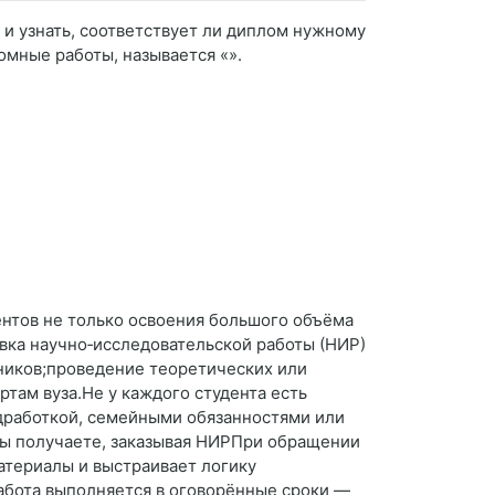
 и узнать, соответствует ли диплом нужному
омные работы, называется «».
дентов не только освоения большого объёма
овка научно‑исследовательской работы (НИР)
ников;проведение теоретических или
там вуза.Не у каждого студента есть
одработкой, семейными обязанностями или
вы получаете, заказывая НИРПри обращении
атериалы и выстраивает логику
абота выполняется в оговорённые сроки —