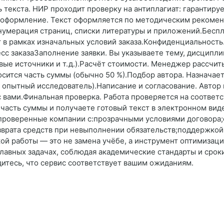
ь текста. НИР проходит проверку на антиплагиат: гарантиру
е оформление. Текст оформляется по методическим рекоме
 нумерация страниц, списки литературы и приложений.Бесп
 в рамках изначальных условий заказа.Конфиденциальность.
с заказаЗаполнение заявки. Вы указываете тему, дисциплин
ые источники и т. д.).Расчёт стоимости. Менеджер рассчит
осится часть суммы (обычно 50 %).Подбор автора. Назначае
а, опытный исследователь).Написание и согласование. Автор
 вами.Финальная проверка. Работа проверяется на соответс
 часть суммы и получаете готовый текст в электронном вид
 проверенные компании с:прозрачными условиями договора
зврата средств при невыполнении обязательств;поддержкой 
кой работы — это не замена учёбе, а инструмент оптимизац
лавных задачах, соблюдая академические стандарты и сроки
едитесь, что сервис соответствует вашим ожиданиям.