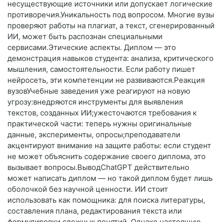
несуществующие источники или допускает логические
противоречия.Уникальность под вопросом. Многие вузы
проверяют работы на плагиат, а текст, сгенерированный
ИИ, может быть распознан специальными
сервисами.Этические аспекты. Диплом — это
демонстрация навыков студента: анализа, критического
мышления, самостоятельности. Если работу пишет
нейросеть, эти компетенции не развиваются.Реакция
вузовУчебные заведения уже реагируют на новую
угрозу:внедряются инструменты для выявления
текстов, созданных ИИ;ужесточаются требования к
практической части: теперь нужны оригинальные
данные, эксперименты, опросы;преподаватели
акцентируют внимание на защите работы: если студент
не может объяснить содержание своего диплома, это
вызывает вопросы.ВыводChatGPT действительно
может написать диплом — но такой диплом будет лишь
оболочкой без научной ценности. ИИ стоит
использовать как помощника: для поиска литературы,
составления плана, редактирования текста или
формулировки сложных понятий. Однако настоящую