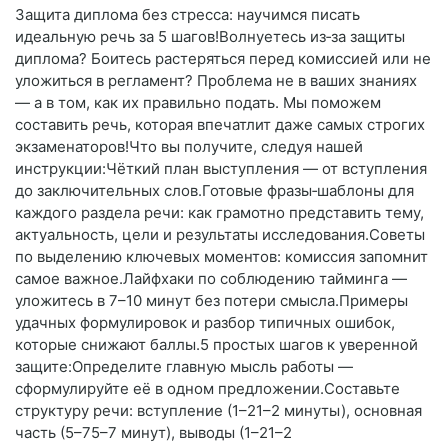
Защита диплома без стресса: научимся писать
идеальную речь за 5 шагов!Волнуетесь из‑за защиты
диплома? Боитесь растеряться перед комиссией или не
уложиться в регламент? Проблема не в ваших знаниях
— а в том, как их правильно подать. Мы поможем
составить речь, которая впечатлит даже самых строгих
экзаменаторов!Что вы получите, следуя нашей
инструкции:Чёткий план выступления — от вступления
до заключительных слов.Готовые фразы‑шаблоны для
каждого раздела речи: как грамотно представить тему,
актуальность, цели и результаты исследования.Советы
по выделению ключевых моментов: комиссия запомнит
самое важное.Лайфхаки по соблюдению тайминга —
уложитесь в 7–10 минут без потери смысла.Примеры
удачных формулировок и разбор типичных ошибок,
которые снижают баллы.5 простых шагов к уверенной
защите:Определите главную мысль работы —
сформулируйте её в одном предложении.Составьте
структуру речи: вступление (1–21–2 минуты), основная
часть (5–75–7 минут), выводы (1–21–2