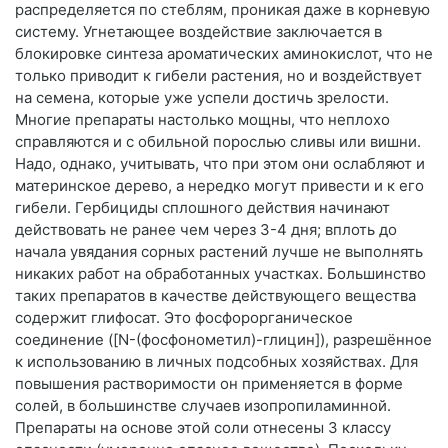
распределяется по стеблям, проникая даже в корневую
систему. Угнетающее воздействие заключается в
блокировке синтеза ароматических аминокислот, что не
только приводит к гибели растения, но и воздействует
на семена, которые уже успели достичь зрелости.
Многие препараты настолько мощны, что неплохо
справляются и с обильной порослью сливы или вишни.
Надо, однако, учитывать, что при этом они ослабляют и
материнское дерево, а нередко могут привести и к его
гибели. Гербициды сплошного действия начинают
действовать не ранее чем через 3-4 дня; вплоть до
начала увядания сорных растений лучше не выполнять
никаких работ на обработанных участках. Большинство
таких препаратов в качестве действующего вещества
содержит глифосат. Это фосфорорганическое
соединение ([N-(фосфонометил)-глицин]), разрешённое
к использованию в личных подсобных хозяйствах. Для
повышения растворимости он применяется в форме
солей, в большинстве случаев изопропиламинной.
Препараты на основе этой соли отнесены 3 классу