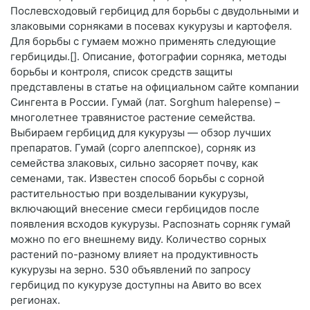
Послевсходовый гербицид для борьбы с двудольными и
злаковыми сорняками в посевах кукурузы и картофеля.
Для борьбы с гумаем можно применять следующие
гербициды.[]. Описание, фотографии сорняка, методы
борьбы и контроля, список средств защиты
представлены в статье на официальном сайте компании
Сингента в России. Гумай (лат. Sorghum halepense) –
многолетнее травянистое растение семейства.
Выбираем гербицид для кукурузы — обзор лучших
препаратов. Гумай (сорго алеппское), сорняк из
семейства злаковых, сильно засоряет почву, как
семенами, так. Известен способ борьбы с сорной
растительностью при возделывании кукурузы,
включающий внесение смеси гербицидов после
появления всходов кукурузы. Распознать сорняк гумай
можно по его внешнему виду. Количество сорных
растений по-разному влияет на продуктивность
кукурузы на зерно. 530 объявлений по запросу
гербицид по кукурузе доступны на Авито во всех
регионах.