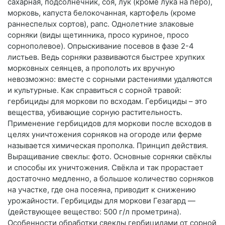
сахарная, подсолнечник, соя, лук (кроме лука на перо),
морковь, капуста белокочанная, картофель (кроме
раннеспелых сортов), рапс. Однолетние злаковые
сорняки (виды щетинника, просо куриное, просо
сорнополевое). Опрыскивание посевов в фазе 2-4
листьев. Ведь сорняки развиваются быстрее хрупких
морковных сеянцев, а прополоть их вручную
невозможно: вместе с сорными растениями удаляются
и культурные. Как справиться с сорной травой:
гербициды для моркови по всходам. Гербициды – это
вещества, убивающие сорную растительность.
Применение гербицидов для моркови после всходов в
целях уничтожения сорняков на огороде или ферме
называется химическая прополка. Принцип действия.
Выращивание свеклы: фото. Основные сорняки свёклы
и способы их уничтожения. Свёкла и так прорастает
достаточно медленно, а большое количество сорняков
на участке, где она посеяна, приводит к снижению
урожайности. Гербициды для моркови Гезагард —
(действующее вещество: 500 г/л прометрина).
Особенности обработки свеклы гербицидами от сорной