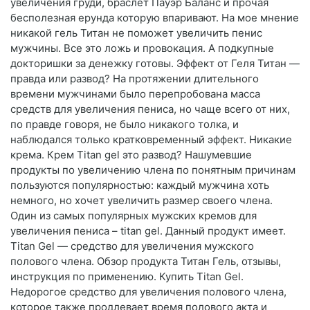
увеличения груди, браслет Пауэр Баланс и прочая
бесполезная ерунда которую впаривают. На мое мнение
никакой гель Титан не поможет увеличить пенис
мужчины. Все это ложь и провокация. А подкупные
докторишки за денежку готовы. Эффект от Геля Титан —
правда или развод? На протяжении длительного
времени мужчинами было перепробована масса
средств для увеличения пениса, но чаще всего от них,
по правде говоря, не было никакого толка, и
наблюдался только кратковременный эффект. Никакие
крема. Крем Titan gel это развод? Нашумевшие
продукты по увеличению члена по понятным причинам
пользуются популярностью: каждый мужчина хоть
немного, но хочет увеличить размер своего члена.
Один из самых популярных мужских кремов для
увеличения пениса – titan gel. Данный продукт имеет.
Titan Gel — средство для увеличения мужского
полового члена. Обзор продукта Титан Гель, отзывы,
инструкция по применению. Купить Titan Gel.
Недорогое средство для увеличения полового члена,
которое также продлевает время полового акта и