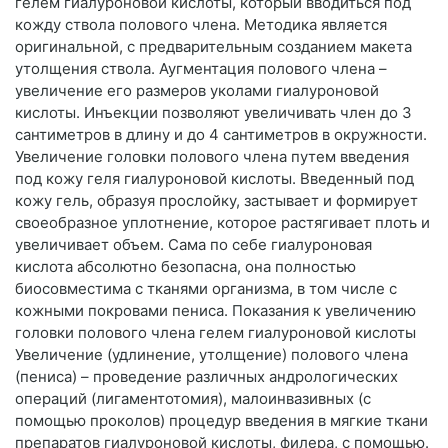
гелем гиалуроновой кислоты, который вводиться под
кожду ствола полового члена. Методика является
оригинальной, с предварительным созданием макета
утолщения ствола. Аугментация полового члена –
увеличение его размеров уколами гиалуроновой
кислоты. Инъекции позволяют увеличивать член до 3
сантиметров в длину и до 4 сантиметров в окружности.
Увеличение головки полового члена путем введения
под кожу геля гиалуроновой кислоты. Введенный под
кожу гель, образуя прослойку, застывает и формирует
своеобразное уплотнение, которое растягивает плоть и
увеличивает объем. Сама по себе гиалуроновая
кислота абсолютно безопасна, она полностью
биосовместима с тканями организма, в том числе с
кожными покровами пениса. Показания к увеличению
головки полового члена гелем гиалуроновой кислоты
Увеличение (удлинение, утолщение) полового члена
(пениса) – проведение различных андрологических
операций (лигаментотомия), малоинвазивных (с
помощью проколов) процедур введения в мягкие ткани
препаратов гиалуроновой кислоты, филера, с помощью.