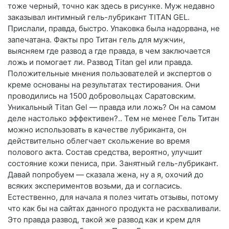
тоже черный, точно как здесь в рисунке. Муж недавно
заказывал интимный гель-лубрикант TITAN GEL.
Прислали, правда, быстро. Упаковка была надорвана, не
запечатана. Факты про Титан гель для мужчин,
выясняем где развод а где правда, в чем заключается
ложь и помогает ли. Развод Titan gel или правда.
Положительные мнения пользователей и экспертов о
креме основаны на результатах тестирования. Они
проводились на 1500 добровольцах Саратовским.
Уникальный Titan Gel — правда или ложь? Он на самом
деле настолько эффективен?.. Тем не менее Гель Титан
можно использовать в качестве лубриканта, он
действительно облегчает скольжение во время
полового акта. Состав средства, вероятно, улучшит
состояние кожи пениса, при. Занятный гель-лубрикант.
Давай попробуем — сказала жена, ну а я, охочий до
всяких экспериментов возьми, да и согласись.
Естественно, для начала я полез читать отзывы, потому
что как бы на сайтах данного продукта не расхваливали.
Это правда развод, такой же развод как и крем для