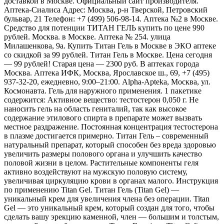
доставкой в Москве. Официальный сайт производителя.
Аптека-Сиалиса Адрес: Москва, р-н Тверской, Петровский
бульвар, 21 Телефон: +7 (499) 506-98-14. Аптека №2 в Москве.
Средство для потенции ТИТАН ГЕЛЬ купить по цене 990
рублей. Москва. в Москве. Аптека № 254. улица
Милашенкова, 9а. Купить Титан Гель в Москве в ЭКО аптеке
со скидкой за 99 рублей. Титан Гель в Москве. Цена сегодня
— 99 рублей! Старая цена — 2300 руб. В аптеках города
Москва. Аптека ИФК, Москва, Ярославское ш., 69, +7 (495)
937-32-20, ежедневно, 9:00–21:00. Alpha-Apteka, Москва, ул.
Космонавта. Гель для наружного применения. 1 пакетике
содержится: Активное вещество: тестостерон 0,050 г. Не
наносить гель на область гениталий, так как высокое
содержание этилового спирта в препарате может вызвать
местное раздражение. Постоянная концентрация тестостерона
в плазме достигается примерно. Титан Гель – современный
натуральный препарат, который способен без вреда здоровью
увеличить размеры полового органа и улучшить качество
половой жизни в целом. Растительные компоненты геля
активно воздействуют на мужскую половую систему,
увеличивая циркуляцию крови в органах малого. Инструкция
по применению Titan Gel. Титан Гель (Titan Gel) —
уникальный крем для увеличения члена без операции. Titan
Gel — это уникальный крем, который создан для того, чтобы
сделать вашу эрекцию каменной, член — большим и толстым,