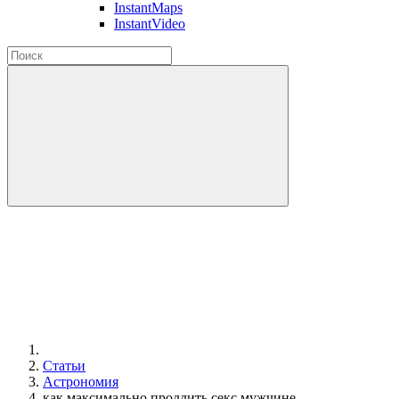
InstantMaps
InstantVideo
Статьи
Астрономия
как максимально продлить секс мужчине