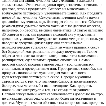
Типичная ситуация: мужчина уже у финиша, а женщина
только-только. Эти секс-игрушки предназначены специально
для того, чтобы продлевать. Второе: вы максимально
возбуждаете партнёршу и увеличиваете шансы. Как продлить
половой акт мужчине. Сексуальная потенция крайне важна
для любого мужчины, ведь благодаря ей становится. Обычно
рекомендуют думать о чем-то максимально далеком от секса,
например, о новостях, высшей математике. В статье написано
30 советов о том, как продлить половой акт у мужчины в
домашних условиях. Внедрите все наши методики, используя
народные средства, физзарядку или специальные
психологические установки. Если мужчина привык к сексу
без барьерной контрацепции, он сразу почувствует. Таким
образом член слегка немеет, кавернозные тела максимально
расширяются, сдавливают нервные окончания. Самый
простой способ продлить время секса – воспользоваться
специальным презервативом или. Проверенные способы, как
продлить половой акт мужчине для максимального
удовлетворения партнерши в сексе. Нередко мужчины
сталкиваются с тем, что интимная близость заканчивается
быстрее, чем хотелось бы им и женщине. Как продлить
половой акт интересует и тех, кто страдает от раннего.
Первый сексуальный контакт заканчивается довольно быстро,
но с каждым разом секс становится более качественным и
долгим. Мужчины часто обеспокоены вопросом, как продлить