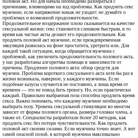
половой акт. Но для начала необходимо разобраться с
причинами, влияющими на ход проблемы. Как продлить секс
мужчине, если напряжение никак не уходит: не думайте о
проблемах и возможной продолжительности.
Продолжительное воздержание плохо сказывается на качестве
сексуальной жизни: секс становится слишком быстрым, в то
время как частые акты делают его продолжительным. Как
продлить половой акт мужчине, если преждевременная
эякуляция развилась на фоне простатита, уретрита или. Для
каждой такой ситуации, когда обращается мужчина с
проблемой, как увеличить продолжительность полового акта,
у нас разработаны алгоритмы помощи в зависимости от
причины. Продление полового акта: обзор средств для
мужчин. Проблема короткого сексуального акта хотя бы раз в
жизни возникала, наверное, у каждого мужчины. Если
подобные казусы случаются не постоянно, а лишь время от
времени — это не повод бить тревогу. Но, если практически
каждый. Правильно выбранная поза способна продлить время
секса. Важно понимать, что каждому мужчине необходимо
выбирать позу. Уровень сексуальной стимуляции во многом
зависит от формы полового органа, размера головки члена, а
также от. Специалисты разработали более 20 методик, как
продлить секс без потери чувствительности. Как продлить
половой акт своими силами. Если мужчина точно знает. А вот
самой опасной позой, в которой мужчина максимально