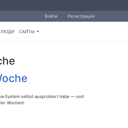
Войти
Регистрация
ЛЮДИ
САЙТЫ
che
 Woche
Diva‑System selbst ausprobiert habe — und
 vier Wochen!