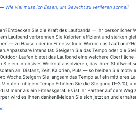
n —
Wie viel muss ich Essen, um Gewicht zu verlieren schnell
eren?Entdecken Sie die Kraft des Laufbands — Ihr persönlicher 
dem Laufband verbrennen Sie Kalorien effizient und stärken gle
lanen — zu Hause oder im Fitnessstudio.Warum das Laufband?Ho
.Anpassbare Intensität: Steigern Sie das Tempo oder die Steigu
utdoor‑Laufen bietet das Laufband eine weichere Oberfläche — 
en Sie ein intensives Workout absolvieren, das Ihren Stoffwec
sdaten an: Distanz, Zeit, Kalorien, Puls — so bleiben Sie motivi
o Woche.Steigern Sie langsam das Tempo auf ein mittleres Lauf
 2 Minuten ruhigem Tempo.Erhöhen Sie die Steigung (1–3 %), um 
d ist mehr als ein Fitnessgerät: Es ist Ihr Partner auf dem We
rper wird es Ihnen danken!Melden Sie sich jetzt an und erhalte
me