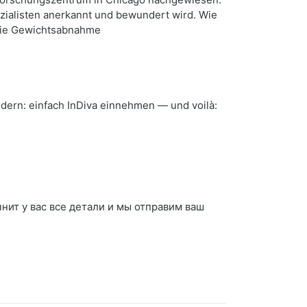
zialisten anerkannt und bewundert wird. Wie
 die Gewichtsabnahme
ndern: einfach InDiva einnehmen — und voilà:
чнит у вас все детали и мы отправим ваш