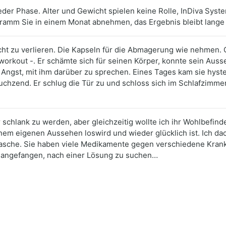
der Phase. Alter und Gewicht spielen keine Rolle, InDiva Syste
logramm Sie in einem Monat abnehmen, das Ergebnis bleibt lange 
cht zu verlieren. Die Kapseln für die Abmagerung wie nehmen. G
workout -. Er schämte sich für seinen Körper, konnte sein Aus
 Angst, mit ihm darüber zu sprechen. Eines Tages kam sie hyste
hluchzend. Er schlug die Tür zu und schloss sich im Schlafzimmer
 schlank zu werden, aber gleichzeitig wollte ich ihr Wohlbefin
em eigenen Aussehen loswird und wieder glücklich ist. Ich dacht
asche. Sie haben viele Medikamente gegen verschiedene Krankh
h angefangen, nach einer Lösung zu suchen…