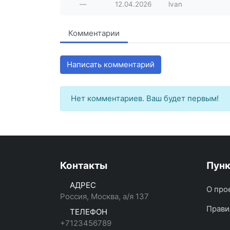
—
12.04.2026
lvan
Комментарии
Написать комментарий
Нет комментариев. Ваш будет первым!
Контакты
Пун
АДРЕС
О про
Россия, Москва, а/я 137
Прави
ТЕЛЕФОН
+7123456789