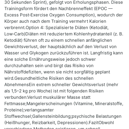
30 Sekunden Sprint), gefolgt von Erholungsphasen. Diese
Trainingsform fördert den Nachbrenneffekt (EPOC —
Excess Post‑Exercise Oxygen Consumption), wodurch der
Körper auch nach dem Training vermehrt Kalorien
verbrennt.Option 4: Spezialisierte Diäten (Ketodiät,
Low‑Carb)Diäten mit reduziertem Kohlenhydratanteil (z. B.
Ketodiät) führen oft zu einem schnellen anfänglichen
Gewichtsverlust, der hauptsächlich auf den Verlust von
Wasser und Glykogen zurückzuführen ist. Langfristig kann
eine solche Ernährungsweise jedoch schwer
durchzuhalten sein und birgt das Risiko von
Nährstoffdefiziten, wenn sie nicht sorgfältig geplant
wird.Gesundheitliche Risiken des schnellen
AbnehmensEin extrem schneller Gewichtsverlust (mehr
als 1,5–2 kg pro Woche) ist mit folgenden Risiken
verbunden:Verlust muskulärer Masse statt
Fettmasse;Mangelerscheinungen (Vitamine, Mineralstoffe,
Proteine);verlangsamter
Stoffwechsel;Gallensteinbildung;psychische Belastungen
(Heißhunger, Reizbarkeit, Depressionen).FazitObwohl
verschiedene Methoden existieren, um schnell