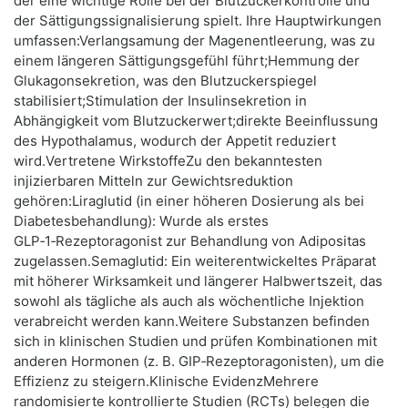
der eine wichtige Rolle bei der Blutzuckerkontrolle und
der Sättigungssignalisierung spielt. Ihre Hauptwirkungen
umfassen:Verlangsamung der Magenentleerung, was zu
einem längeren Sättigungsgefühl führt;Hemmung der
Glukagonsekretion, was den Blutzuckerspiegel
stabilisiert;Stimulation der Insulinsekretion in
Abhängigkeit vom Blutzuckerwert;direkte Beeinflussung
des Hypothalamus, wodurch der Appetit reduziert
wird.Vertretene WirkstoffeZu den bekanntesten
injizierbaren Mitteln zur Gewichtsreduktion
gehören:Liraglutid (in einer höheren Dosierung als bei
Diabetesbehandlung): Wurde als erstes
GLP‑1‑Rezeptoragonist zur Behandlung von Adipositas
zugelassen.Semaglutid: Ein weiterentwickeltes Präparat
mit höherer Wirksamkeit und längerer Halbwertszeit, das
sowohl als tägliche als auch als wöchentliche Injektion
verabreicht werden kann.Weitere Substanzen befinden
sich in klinischen Studien und prüfen Kombinationen mit
anderen Hormonen (z. B. GIP‑Rezeptoragonisten), um die
Effizienz zu steigern.Klinische EvidenzMehrere
randomisierte kontrollierte Studien (RCTs) belegen die