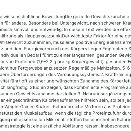
ine wissenschaftliche BewertungDie gezielte Gewichtszunahme 
 für andere. Besonders bei Untergewicht, nach schweren Krankh
inisch sinnvoll und notwendig. In diesem Text werden die eff
rnährung als HauptansatzpunktDer wichtigste Faktor für eine 
 Gewicht zuzunehmen, muss eine positive Energiebilanz errei
 und dem Energieverbrauch des Körpers liegen.Empfohlene Str
ndividuellen Bedarf führt zu einer langsamen, gesunden Gewi
r von Proteinen (1,6–2,2 g pro kg Körpergewicht), gesunden F
cht nur Fettgewebe anzusetzen.Regelmäßige Mahlzeiten. 5–6 kl
ndern Überforderungen des Verdauungssystems.2. Krafttraini
vität führt oft zu einer unerwünschten Zunahme des Körperfetts
h langfristig. Studien zeigen, dass kombinierte Programme a
esunden Gewichtszunahme darstellen.3. Nahrungsergänzungsmi
eingeschränkten Kalorienaufnahme hilfreich sein, sollten jed
:Weight‑Gainer‑Shakes. Kalorienreiche Mixturen aus Proteinen
rstützt den Muskelaufbau, wenn die tägliche Proteinzufuhr dur
orgung mit essenziellen Mikronährstoffen bei einer hohen Kalo
mestrategie ist eine ärztliche Abklärung ratsam, insbesonder