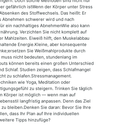
Hungern. Doch solche Methoden sind nicht nur
er gefährlich istWenn der Körper unter Stress
 Absenken des Stoffwechsels. Das heißt: Er
das Abnehmen schwerer wird und nach
für ein nachhaltiges AbnehmenWie also kann
ährung. Verzichten Sie nicht komplett auf
r Mahlzeiten. Eiweiß hilft, den Muskelabbau
haltende Energie.Kleine, aber konsequente
ränke;ersetzen Sie Weißmahlprodukte durch
t muss nicht bedeuten, stundenlang im
outs können bereits einen großen Unterschied
 Schlaf. Studien zeigen, dass Schlafmangel
acht zu schlafen.Stressmanagement.
chniken wie Yoga, Meditation oder
igungsgefühl zu steigern. Trinken Sie täglich
n Körper ist möglich — wenn man auf
bensstil langfristig anpassen. Denn das Ziel
l zu bleiben.Denken Sie daran: Bevor Sie Ihre
n, dass Ihr Plan auf Ihre individuellen
 weitere Tipps hinzufüge?