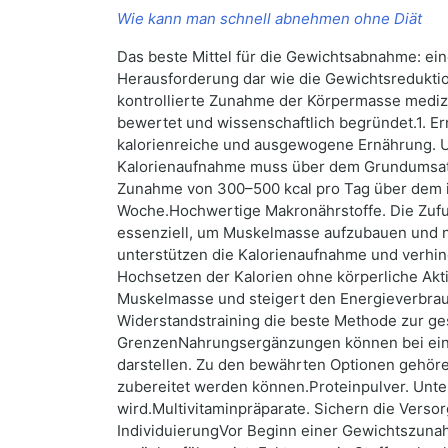
Wie kann man schnell abnehmen ohne Diät
Das beste Mittel für die Gewichtsabnahme: e
Herausforderung dar wie die Gewichtsreduktion
kontrollierte Zunahme der Körpermasse mediz
bewertet und wissenschaftlich begründet.1. E
kalorienreiche und ausgewogene Ernährung. Um
Kalorienaufnahme muss über dem Grundumsatz
Zunahme von 300–500 kcal pro Tag über dem i
Woche.Hochwertige Makronährstoffe. Die Zufuh
essenziell, um Muskelmasse aufzubauen und ni
unterstützen die Kalorienaufnahme und verhi
Hochsetzen der Kalorien ohne körperliche Akti
Muskelmasse und steigert den Energieverbrauc
Widerstandstraining die beste Methode zur g
GrenzenNahrungsergänzungen können bei einer 
darstellen. Zu den bewährten Optionen gehören
zubereitet werden können.Proteinpulver. Unte
wird.Multivitaminpräparate. Sichern die Vers
IndividuierungVor Beginn einer Gewichtszunah