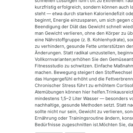
schnellen Lösungen führt oft zu Extremen: rad
kurzfristig erfolgreich, sondern können auch 
steht — etwa durch starken Kaloriendefizit od
beginnt, Energie einzusparen, um sich gegen
Beendigung der Diät das Gewicht schnell wied
man Gewicht verlieren, ohne den Körper zu üb
eine Nährstoffgruppe (z. B. Kohlenhydrate), 
zu verhindern, gesunde Fette unterstützen d
Änderungen. Statt radikal umzustellen, beginn
Vollkornvarianten;erhöhen Sie den Gemüseantei
Fitnessstudio zu schwitzen. Einfache Maßnah
machen. Bewegung steigert den Stoffwechsel 
das Hungergefühl erhöht und die Fettverbren
Chronischer Stress führt zu erhöhtem Cortis
Atemübungen können hier helfen.Trinkausreiche
mindestens 1,5–2 Liter Wasser — besonders v
nachhaltige, gesunde Methoden setzt. Statt na
sollte nicht nur sein, Gewicht zu verlieren, s
Ernährung oder Trainingsroutine ändern, konsul
Bedürfnisse zugeschnitten ist.Möchten Sie, da