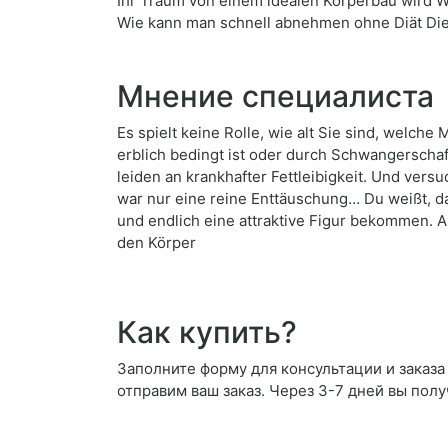
Ihr Traum von einem idealen Körperbau wird W
Wie kann man schnell abnehmen ohne Diät Die
Мнение специалиста
Es spielt keine Rolle, wie alt Sie sind, welch
erblich bedingt ist oder durch Schwangerschaf
leiden an krankhafter Fettleibigkeit. Und ver
war nur eine reine Enttäuschung… Du weißt, d
und endlich eine attraktive Figur bekommen. A
den Körper
Как купить?
Заполните форму для консультации и заказа W
отправим ваш заказ. Через 3-7 дней вы полу