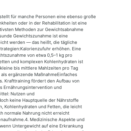
stellt für manche Personen eine ebenso große
eiten oder in der Rehabilitation ist eine
ektivsten Methoden zur Gewichtsabnahme
gesunde Gewichtszunahme ist eine
cht werden — das heißt, die tägliche
ategien:Kalorienzufuhr erhöhen. Eine
chtszunahme von etwa 0,5–1 kg pro
etten und komplexen Kohlenhydraten ist
eine bis mittlere Mahlzeiten pro Tag
ng als ergänzende MaßnahmeEinfaches
. Krafttraining fördert den Aufbau von
us Ernährungsintervention und
ttel: Nutzen und
och keine Hauptquelle der Nährstoffe
, Kohlenhydraten und Fetten, die leicht
ch normale Nahrung nicht erreicht
rienaufnahme.4. Medizinische Aspekte und
e wenn Untergewicht auf eine Erkrankung