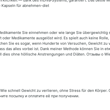
irklichkeit — dank des InDiva‑Systems, garantiert. Das beste 
 Kapseln für abnehmen-diet
e Medikamente Sie einnehmen oder wie lange Sie übergewichtig si
t oder Medikamente ausgelöst wird. Es spielt auch keine Rolle,
suchen Sie es sogar, wenn Hunderte von Versuchen, Gewicht zu v
ass das alles vorbei ist. Dank meiner Methode können Sie in 
ll dies ohne höllische Anstrengungen und Diäten. Отзывы о Wie
ie schnell Gewicht zu verlieren, ohne Stress für den Körper.
чите посылку и оплатите её при получении.