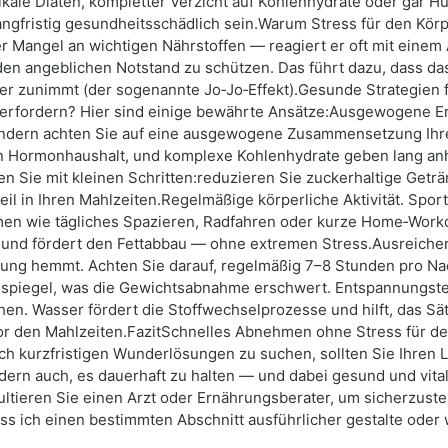
ikale Diäten, kompletter Verzicht auf Kohlenhydrate oder gar 
langfristig gesundheitsschädlich sein.Warum Stress für den Körp
er Mangel an wichtigen Nährstoffen — reagiert er oft mit einem
 den angeblichen Notstand zu schützen. Das führt dazu, dass 
er zunimmt (der sogenannte Jo‑Jo‑Effekt).Gesunde Strategien 
erfordern? Hier sind einige bewährte Ansätze:Ausgewogene Ern
sondern achten Sie auf eine ausgewogene Zusammensetzung Ihre
en Hormonhaushalt, und komplexe Kohlenhydrate geben lang an
en Sie mit kleinen Schritten:reduzieren Sie zuckerhaltige Get
l in Ihren Mahlzeiten.Regelmäßige körperliche Aktivität. Spor
men wie tägliches Spazieren, Radfahren oder kurze Home‑Work
und fördert den Fettabbau — ohne extremen Stress.Ausreichend
nung hemmt. Achten Sie darauf, regelmäßig 7–8 Stunden pro N
olspiegel, was die Gewichtsabnahme erschwert. Entspannungste
n. Wasser fördert die Stoffwechselprozesse und hilft, das Sätt
or den Mahlzeiten.FazitSchnelles Abnehmen ohne Stress für de
ch kurzfristigen Wunderlösungen zu suchen, sollten Sie Ihren Le
ondern auch, es dauerhaft zu halten — und dabei gesund und vita
tieren Sie einen Arzt oder Ernährungsberater, um sicherzustelle
ss ich einen bestimmten Abschnitt ausführlicher gestalte oder