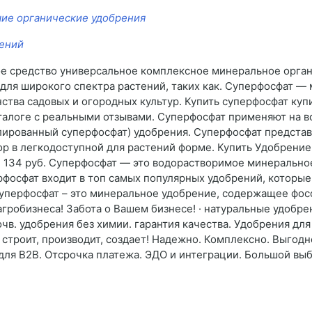
ие органические удобрения
тений
е средство универсальное комплексное минеральное орган
 для широкого спектра растений, таких как. Суперфосфат 
тва садовых и огородных культур. Купить суперфосфат куп
талоге с реальными отзывами. Суперфосфат применяют на вс
лированный суперфосфат) удобрения. Суперфосфат предста
 в легкодоступной для растений форме. Купить Удобрение
цене 134 руб. Суперфосфат — это водорастворимое минеральн
фосфат входит в топ самых популярных удобрений, которые 
перфосфат – это минеральное удобрение, содержащее фосф
гробизнеса! Забота о Вашем бизнесе! · натуральные удобр
чв. удобрения без химии. гарантия качества. Удобрения для
 строит, производит, создает! Надежно. Комплексно. Выгодно
для B2B. Отсрочка платежа. ЭДО и интеграции. Большой выбо
%