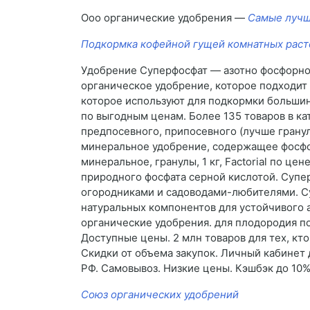
Ооо органические удобрения —
Самые лучш
Подкормка кофейной гущей комнатных рас
Удобрение Суперфосфат — азотно фосфорно
органическое удобрение, которое подходит
которое используют для подкормки большинс
по выгодным ценам. Более 135 товаров в ка
предпосевного, припосевного (лучше грану
минеральное удобрение, содержащее фосфор
минеральное, гранулы, 1 кг, Factorial по 
природного фосфата серной кислотой. Супер
огородниками и садоводами-любителями. Су
натуральных компонентов для устойчивого а
органические удобрения. для плодородия по
Доступные цены. 2 млн товаров для тех, кто
Скидки от объема закупок. Личный кабинет 
РФ. Самовывоз. Низкие цены. Кэшбэк до 10
Союз органических удобрений