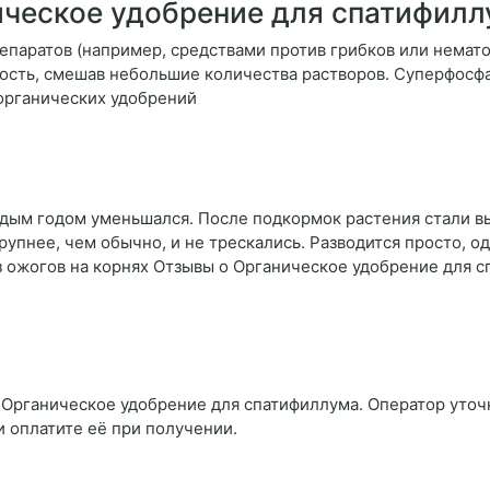
ическое удобрение для спатифил
паратов (например, средствами против грибков или немат
ость, смешав небольшие количества растворов. Суперфосф
органических удобрений
ждым годом уменьшался. После подкормок растения стали вы
упнее, чем обычно, и не трескались. Разводится просто, од
ез ожогов на корнях Отзывы о Органическое удобрение для 
 Органическое удобрение для спатифиллума. Оператор уточн
и оплатите её при получении.