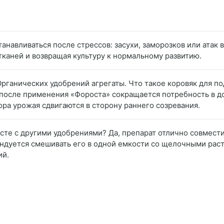
анавливаться после стрессов: засухи, заморозков или атак
каней и возвращая культуру к нормальному развитию.
Органических удобрений агрегаты. Что такое коровяк для п
 после применения «Фороста» сокращается потребность в 
ора урожая сдвигаются в сторону раннего созревания.
есте с другими удобрениями? Да, препарат отлично совмес
дуется смешивать его в одной емкости со щелочными раств
ий.