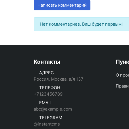
Написать комментарий
Нет комментариев. Ваш будет первым!
Контакты
Пун
АДРЕС
О про
Россия, Москва, а/я 137
Прави
ТЕЛЕФОН
+7123456789
EMAIL
abc@example.com
TELEGRAM
@instantcms