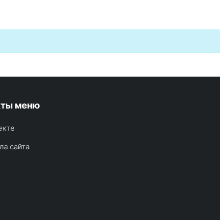
кты меню
екте
ла сайта