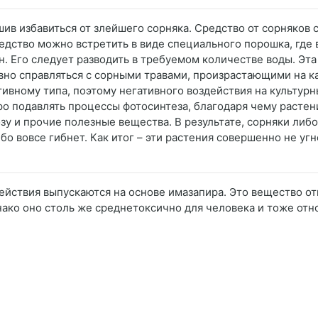
ешив избавиться от злейшего сорняка. Средство от сорняков 
редство можно встретить в виде специального порошка, где 
н. Его следует разводить в требуемом количестве воды. Эт
но справляться с сорными травами, произрастающими на к
ивному типа, поэтому негативного воздействия на культурн
ро подавлять процессы фотосинтеза, благодаря чему растен
 и прочие полезные вещества. В результате, сорняки либо
бо вовсе гибнет. Как итог – эти растения совершенно не уг
ействия выпускаются на основе имазапира. Это вещество от
ако оно столь же среднетоксично для человека и тоже отно