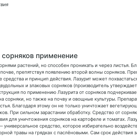
твия
 сорняков применение
орнями растений, но способен проникать и через листья. Б
 почве, препятствуя появлению второй волны сорняков. Пре
е средства и принцип действия. Лазурит может похвастатьс
удольных и злаковых сорняков (производитель утверждает,
нструкция по применению Лазурита от сорняков подчеркива
на сорняки, но также на почву и овощные культуры. Препар
стья. Благодаря этому он не только уничтожает вегетирующи
ов. При сильном зарастании обработку. Средство от сорня
ия для уничтожения сорняков на картофеле и томатах. Лазу
— универсальное средство, которое избирательно воздейств
орной травы на грядках с паслёновыми. Сам срок действия з