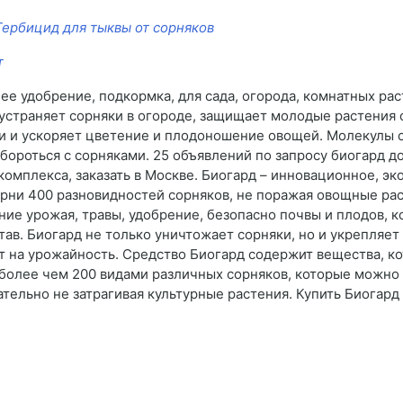
Гербицид для тыквы от сорняков
т
нее удобрение, подкормка, для сада, огорода, комнатных ра
д устраняет сорняки в огороде, защищает молодые растения
 и ускоряет цветение и плодоношение овощей. Молекулы ср
 бороться с сорняками. 25 объявлений по запросу биогард д
комплекса, заказать в Москве. Биогард – инновационное, эк
ни 400 разновидностей сорняков, не поражая овощные раст
ение урожая, травы, удобрение, безопасно почвы и плодов, 
став. Биогард не только уничтожает сорняки, но и укрепляе
т на урожайность. Средство Биогард содержит вещества, к
более чем 200 видами различных сорняков, которые можно 
тельно не затрагивая культурные растения. Купить Биогард 