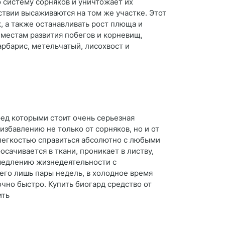
 систему сорняков и уничтожает их
ствии высаживаются на том же участке. Этот
, а также останавливать рост плюща и
к местам развития побегов и корневищ,
арбарис, метельчатый, лисохвост и
ред которыми стоит очень серьезная
збавлению не только от сорняков, но и от
 легкостью справиться абсолютно с любыми
сачивается в ткани, проникает в листву,
амедлению жизнедеятельности с
его лишь пары недель, в холодное время
чно быстро. Купить биогард средство от
ить