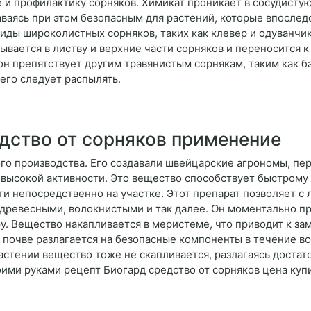
 и профилактику сорняков. Химикат проникает в сосудистую
ваясь при этом безопасным для растений, которые впослед
ды широколистных сорняков, таких как клевер и одуванчик
ывается в листву и верхние части сорняков и переносится 
он препятствует другим травянистым сорнякам, таким как б
его следует распылять.
дство от сорняков применение
го производства. Его создавали швейцарские агрономы, пе
ысокой активности. Это вещество способствует быстрому и
и непосредственно на участке. Этот препарат позволяет с
ревесными, волокнистыми и так далее. Он моментально про
ру. Вещество накапливается в меристеме, что приводит к з
 почве разлагается на безопасные компоненты в течение вс
астении вещество тоже не скапливается, разлагаясь достато
оими руками рецепт Биогард средство от сорняков цена куп