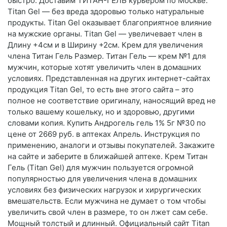
быстро. Доставим ТИТАН-ГЕЛЬ курьером по Москве.
Titan Gel — без вреда здоровью только натуральные
продукты. Titan Gel оказывает благоприятное влияние
на мужские органы. Titan Gel — увеличевает член в
Длину +4см и в Ширину +2см. Крем для увеличения
члена Титан Гель Размер. Титан Гель — крем №1 для
мужчин, которые хотят увеличить член в домашних
условиях. Представленная на других интернет-сайтах
продукция Titan Gel, то есть вне этого сайта – это
полное не соответствие оригиналу, наносящий вред не
только вашему кошельку, но и здоровью, другими
словами копия. Купить Андрогель гель 1% 5г №30 по
цене от 2669 руб. в аптеках Апрель. Инструкция по
применению, аналоги и отзывы покупателей. Закажите
на сайте и заберите в ближайшей аптеке. Крем Титан
Гель (Titan Gel) для мужчин пользуется огромной
популярностью для увеличения члена в домашних
условиях без физических нагрузок и хирургических
вмешательств. Если мужчина не думает о том чтобы
увеличить свой член в размере, то он лжет сам себе.
Мощный толстый и длинный. Официальный сайт Titan